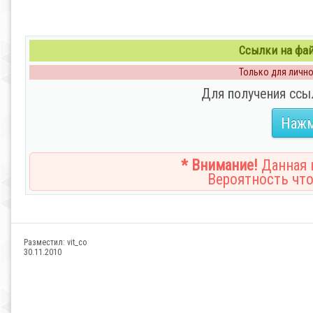
Ссылки на файл
Только для личног
Для получения ссы
Нажм
* Внимание!
Данная н
Вероятность что
Разместил:
vit_co
30.11.2010