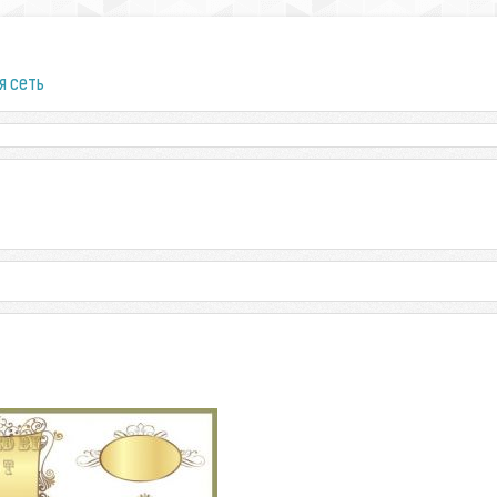
я сеть