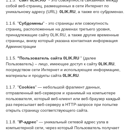
1.1.5. "
Сайт 0LIK.RU
" - это совокупность связанных между
собой веб-страниц, размещенных в сети Интернет по
уникальному адресу (URL):
0LIK.RU
, а также его субдоменах.
1.1.6. "
Субдомены
" - это страницы или совокупность
страниц, расположенные на доменах третьего уровня,
принадлежащие сайту 0LIK.RU, а также другие временные
страницы, внизу который указана контактная информация
Администрации
1.1.5.
"Пользователь сайта
0LIK.RU
" (далее
Пользователь) – лицо, имеющее доступ к сайту
0LIK.RU
,
посредством сети Интернет и использующее информацию,
материалы и продукты сайта
0LIK.RU
.
1.1.7. "
Cookies
" — небольшой фрагмент данных,
отправленный веб-сервером и хранимый на компьютере
пользователя, который веб-клиент или веб-браузер каждый
раз пересылает веб-серверу в HTTP-запросе при попытке
открыть страницу соответствующего сайта.
1.1.8. "
IP-адрес
" — уникальный сетевой адрес узла в
компьютерной сети, через который Пользователь получает