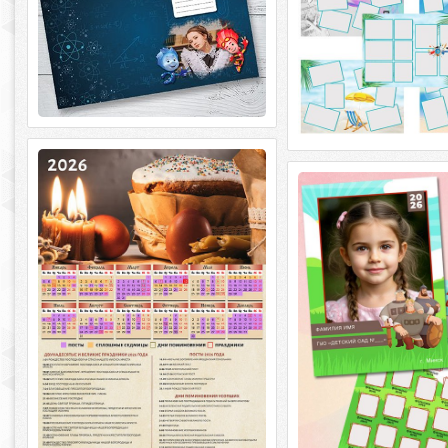
Настенный церковный календарь
на 2026 год - Пасха
Виньетка для детского
Настенный церковный календарь на
Виньетка для детского 
2026 год - Пасха PSD + 2 PNG + 2 JPG |
3508 x 4961| 300 dpi | 7
3508 x 4961 | 2480 x 3508 |
sergey1971