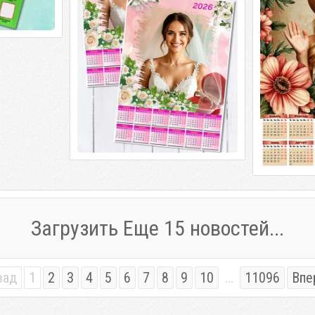
Загрузить Еще 15 новостей...
зад
1
2
3
4
5
6
7
8
9
10
...
11096
Впе