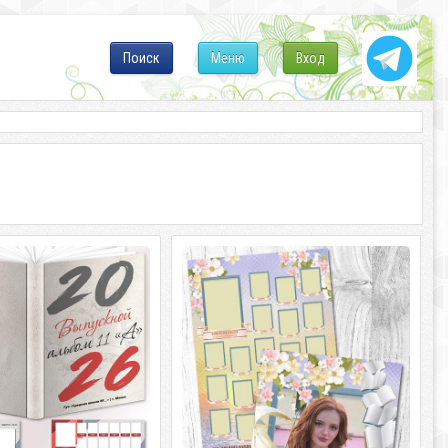
Поиск
Меню
Вход
 выпускника школы -
Портрет и виньетка для
оды чудесные
выпускника школы - Вот и все
растоваться пора
 выпускника школы -
ы чудесные 6 PSD | 5551
Портрет и виньетка для выпускника
 3496 | 300 dpi |
школы - Вот и все растоваться пора 2
PSD | 3508 x 4961| 300 dpi |