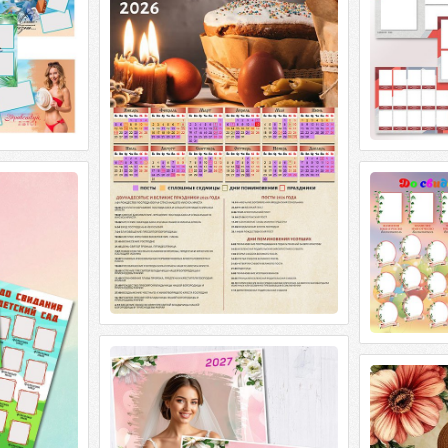
на 2026 год - Пасха
Настенный церковный календарь на
2026 год - Пасха PSD + 2 PNG + 2 JPG |
3508 x 4961 | 2480 x 3508 |
 сада
Виньетка 
Выпускники 
сада 2 PSD |
4,54 MB Автор:
Виньетка 
Выпускники 
Свадебный календарь на 2026
(2027) год - Свадебные розы
Настенный к
Винтажные 
Свадебный календарь на 2026 (2027)
год - Свадебные розы PSD + 2 PNG + 2
Настенный к
JPG | 3508 x 4961 | 300 dpi
Винтажные цв
4961 x 3508 | 