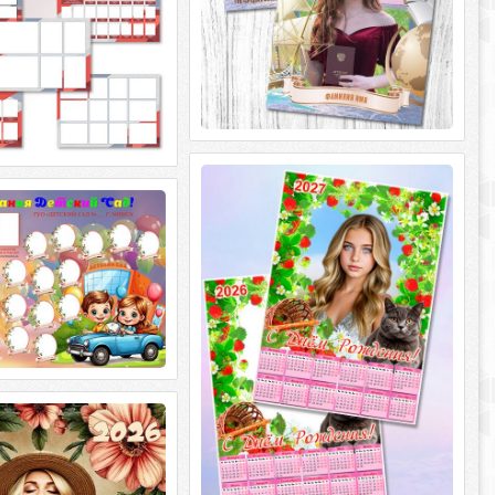
Календари на 2026 и 2027 год -
Земляника
для детского сада -
детского садика
Календари на 2026 и 2027 год -
Земляника PSD + 4 PNG + 4 JPG | 3508 x
для детского сада -
4961 | 2480 x 3508 | 300 dpi
детского садика PSD |
4961 x 3508 | 300 dpi | 67,25 MB
алендарь на 2026 год -
цветы
алендарь на 2026 год -
еты PSD + 2 PNG + 2 JPG |
3508 x 2480 |