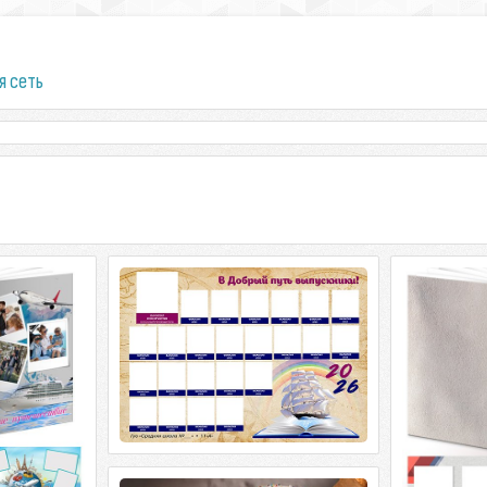
я сеть
вотротов -
Школьная виньетка — В добрый
Фотокнига
вие
путь выпускники
Школьные г
ротов - Наше
Школьная виньетка - В добрый путь
Фотокнига
PSD | 5481 x
выпускники PSD | 4961 x 3508 | 300 dpi |
Школьные год
 |
73,28 MB Автор:
x 3933 | 4913 x
Настенный церковный календарь