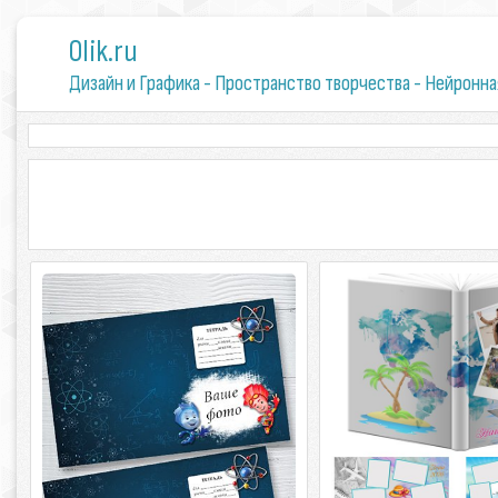
0lik.ru
Дизайн и Графика - Пространство творчества - Нейронна
Обложка на тетрадь - Физика и
Фотокнига на 5 раз
фиксики
Наше летнее путешест
Обложка на тетрадь - Физика и
Фотокнига на 5 развот
фиксики PSD | 4134 x 2539 | 300 dpi |
летнее путешествие 6 
45,90 MB Автор: sergey1971
3898 | 4913 x 3496 | 300 dpi