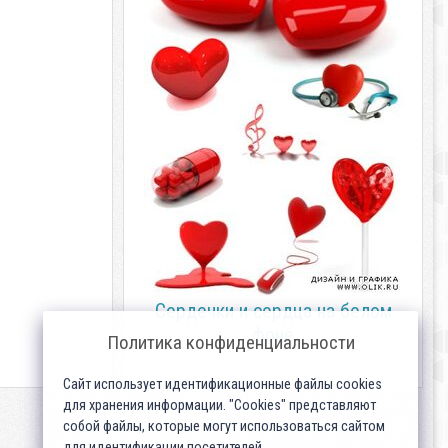
Сердечки и сердца на белом
фоне
Политика конфиденциальности
Сайт использует идентификационные файлы cookies
для хранения информации. "Cookies" представляют
собой файлы, которые могут использоваться сайтом
для идентификации посетителей...