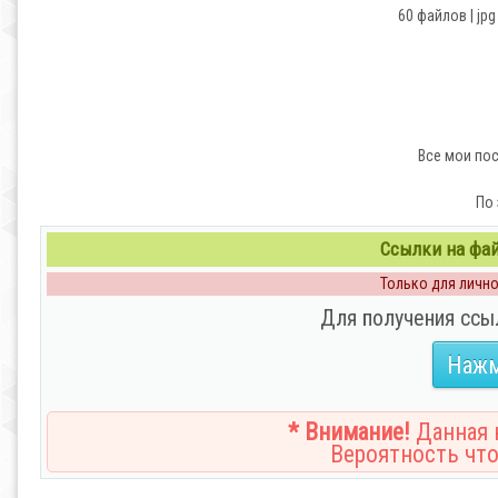
60 файлов | jpg
Все мои по
По 
Ссылки на файл
Только для личног
Для получения ссы
Нажм
* Внимание!
Данная н
Вероятность что