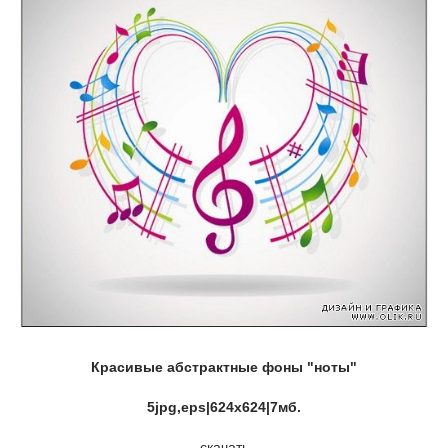
Красивые абстрактные фоны "ноты"
5jpg,eps|624x624|7мб.
скачать