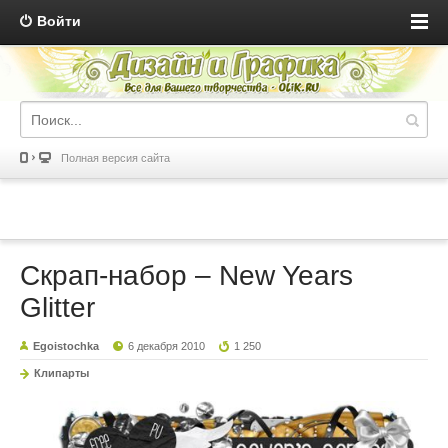
Войти
Полная версия сайта
Cкрап-набор – New Years
Glitter
Egoistochka
6 декабря 2010
1 250
Клипарты