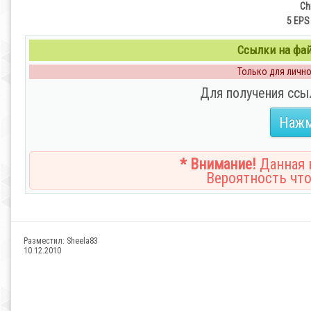
Ch
5 EPS 
Ссылки на файл
Только для личног
Для получения ссы
Нажм
* Внимание!
Данная н
Вероятность что
Разместил:
Sheela83
10.12.2010