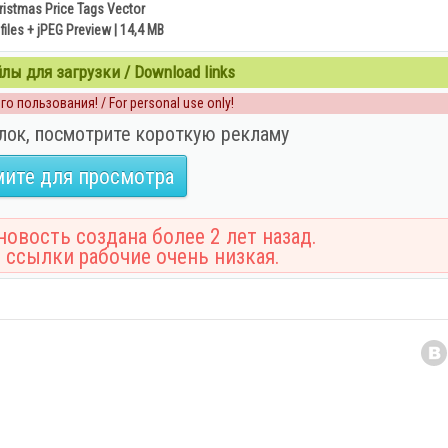
ristmas Price Tags Vector
files + jPEG Preview | 14,4 MB
ы для загрузки / Download links
о пользования! / For personal use only!
лок, посмотрите короткую рекламу
ите для просмотра
овость создана более 2 лет назад.
 ссылки рабочие очень низкая.