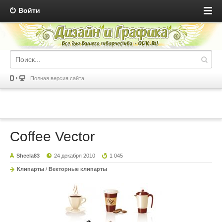
Войти
Полная версия сайта
Coffee Vector
Sheela83
24 декабря 2010
1 045
Клипарты
/
Векторные клипарты