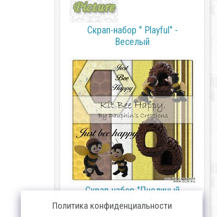
Скрап-набор " Playful" -
Веселый
Скрап-набор "Пчелиный
праздник"
Политика конфиденциальности