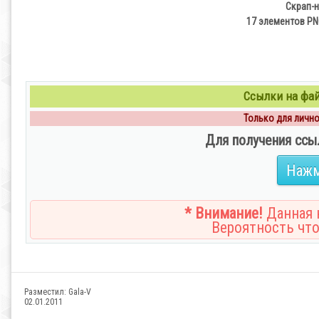
Скрап-н
17 элементов PNG
Ссылки на файл
Только для личног
Для получения ссы
Нажм
* Внимание!
Данная н
Вероятность что
Разместил:
Gala-V
02.01.2011