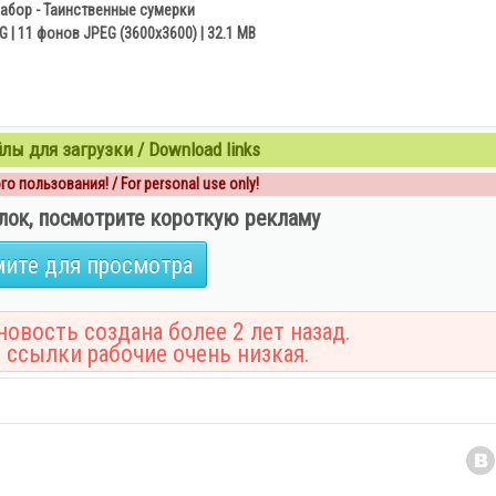
абор - Таинственные сумерки
 | 11 фонов JPEG (3600х3600) | 32.1 MB
ы для загрузки / Download links
о пользования! / For personal use only!
лок, посмотрите короткую рекламу
ите для просмотра
овость создана более 2 лет назад.
 ссылки рабочие очень низкая.