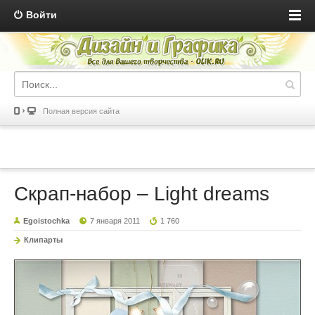
Войти
Полная версия сайта
Скрап-набор – Light dreams
Egoistochka
7 января 2011
1 760
Клипарты