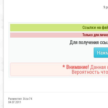
9 p
Ссылки на файл
Только для личног
Для получения ссы
Нажм
* Внимание!
Данная н
Вероятность что
Разместил:
Diza-74
04.07.2011