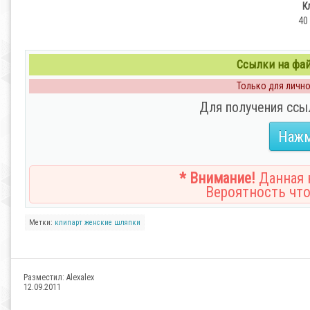
К
40
Ссылки на файл
Только для личног
Для получения ссы
Нажм
* Внимание!
Данная н
Вероятность что
Метки:
клипарт
женские
шляпки
Разместил:
Alexalex
12.09.2011