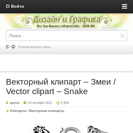
Войти
Полная версия сайта
Векторный клипарт – Змеи /
Vector clipart – Snake
sprrut
19 октября 2012
5 554
Клипарты
/
Векторные клипарты