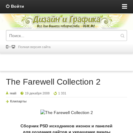
Войти
Полная версия сайта
The Farewell Collection 2
reali
19 декабря 2008
1 331
Клипарты
Сборник PSD исходников иконок и панелей
для создания сайтов и украшение винды