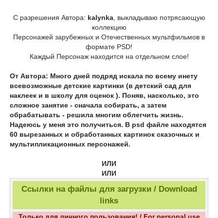
С разрешения Автора:
kalynka
, выкладываю потрясающую
коллекцию
Персонажей зарубежных и Отечественных мультфильмов в
формате PSD!
Каждый Персонаж находится на отдельном слое!
От Автора: Много дней подряд искала по всему инету
всевозможные детские картинки (в детский сад для
наклеек и в школу для оценок ). Поняв, насколько, это
сложное занятие - сначала собирать, а затем
обрабатывать - решила многим облегчить жизнь.
Надеюсь у меня это получиться. В psd файле находятся
60 вырезанных и обработанных картинок сказочных и
мультипликационных персонажей.
ИЛИ
ИЛИ
Ссылки на файлы для загрузки / Download
links
Только для личного пользования! / For personal use