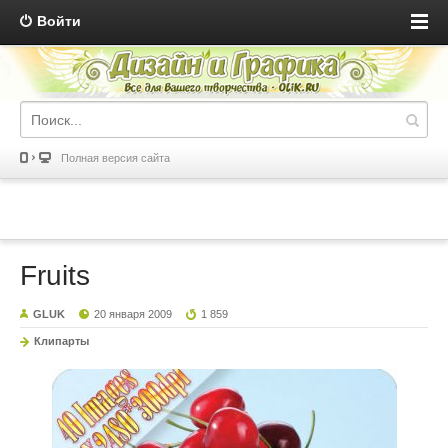
Войти
Полная версия сайта
Fruits
GLUK
20 января 2009
1 859
Клипарты