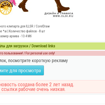
ого клипарта для ILLSR / CorelDraw
 *ai | Количество файлов - 8 шт
азмер архива - 13.4 Мб
ы для загрузки / Download links
о пользования! / For personal use only!
лок, посмотрите короткую рекламу
ите для просмотра
овость создана более 2 лет назад.
 ссылки рабочие очень низкая.