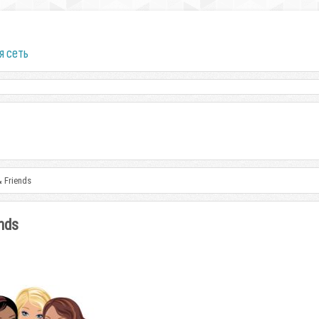
я сеть
 Friends
nds