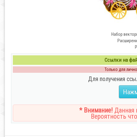
Набор векторн
Расширение
Р
Ссылки на файл
Только для личног
Для получения ссы
Нажм
* Внимание!
Данная н
Вероятность что