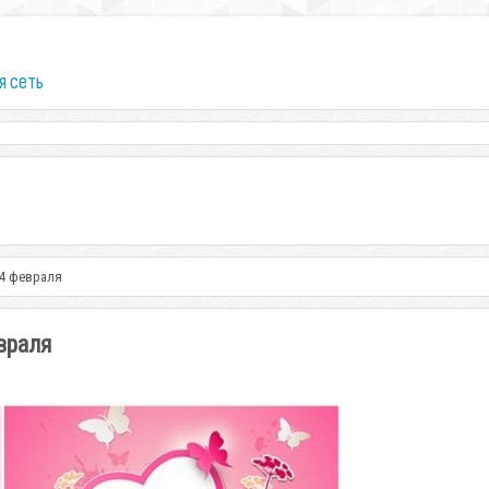
я сеть
14 февраля
враля