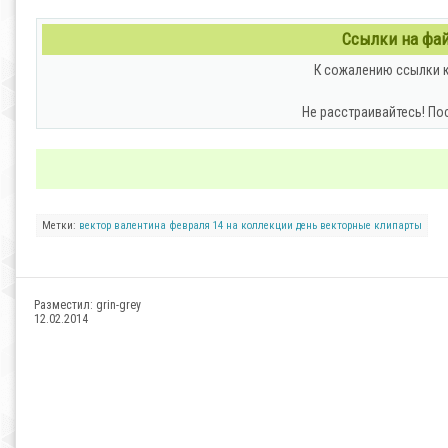
Ссылки на файл
К сожалению ссылки к
Не расстраивайтесь! По
Метки:
вектор
валентина
февраля
14
на
коллекции
день
векторные клипарты
Разместил:
grin-grey
12.02.2014