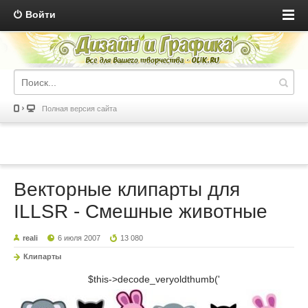
Войти
Полная версия сайта
Векторные клипарты для
ILLSR - Смешные животные
reali
6 июля 2007
13 080
Клипарты
$this->decode_veryoldthumb('