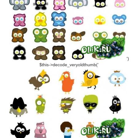
')
$this->decode_veryoldthumb('