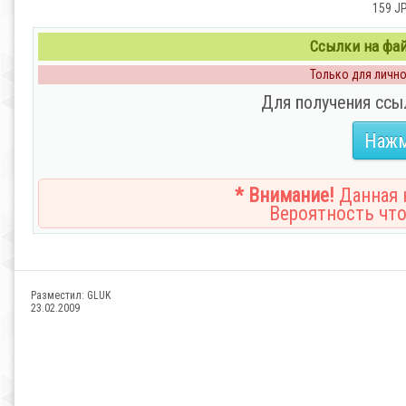
159 JP
Ссылки на файл
Только для личног
Для получения ссы
Нажм
* Внимание!
Данная н
Вероятность что
Разместил:
GLUK
23.02.2009