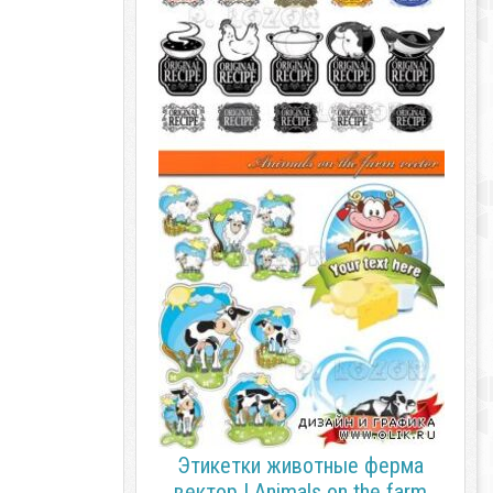
Этикетки животные ферма
вектор | Animals on the farm