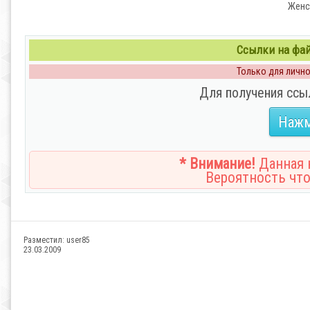
Женс
Ссылки на файл
Только для личног
Для получения ссы
Нажм
* Внимание!
Данная н
Вероятность что
Разместил:
user85
23.03.2009