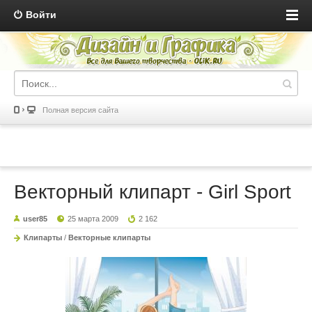
Войти
Полная версия сайта
Векторный клипарт - Girl Sport
user85
25 марта 2009
2 162
Клипарты
/
Векторные клипарты