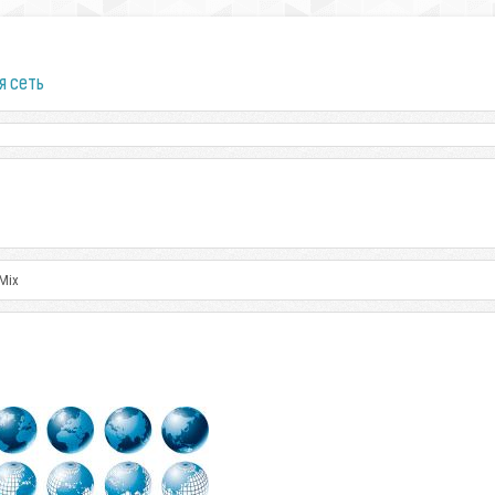
я сеть
 Mix