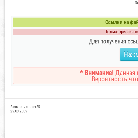
З
Ссылки на файл
Только для личног
Для получения ссы
Нажм
* Внимание!
Данная н
Вероятность что
Разместил:
user85
29.03.2009