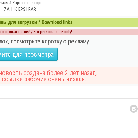
емля & Карты в векторе
7 AI | 16 EPS | RAR
ы для загрузки / Download links
о пользования! / For personal use only!
лок, посмотрите короткую рекламу
ите для просмотра
овость создана более 2 лет назад.
 ссылки рабочие очень низкая.