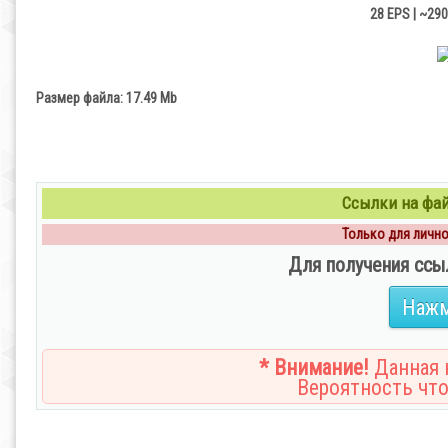
28 EPS | ~290
Размер файла: 17.49 Мb
Ссылки на файл
Только для личног
Для получения ссы
Нажм
* Внимание!
Данная н
Вероятность что