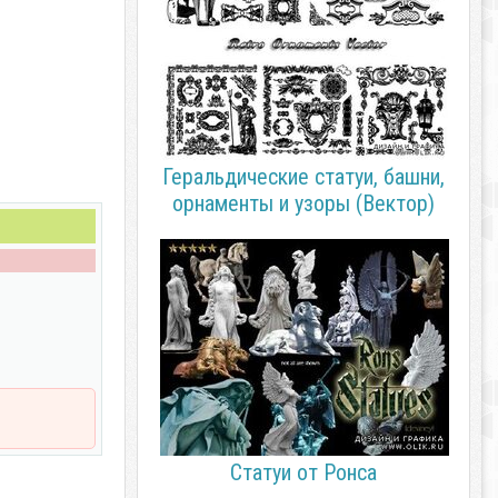
Геральдические статуи, башни,
орнаменты и узоры (Вектор)
Статуи от Ронса