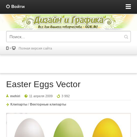
Войти
Полная версия сайта
Easter Eggs Vector
mehiri
11 апреля 2009
3 992
Клипарты
/
Векторные клипарты