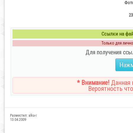
Фото
23
Ссылки на файл
Только для личног
Для получения ссы
Нажм
* Внимание!
Данная н
Вероятность что
Разместил:
alka-i
13.04.2009