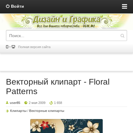
Войти
Полная версия сайта
Векторный клипарт - Floral
Patterns
user85
2 мая 2009
1 658
Клипарты
/
Векторные клипарты