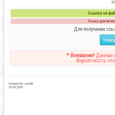
EP
Ссылки на файл
Только для личног
Для получения ссы
Нажм
* Внимание!
Данная н
Вероятность что
Разместил:
user85
30.04.2009