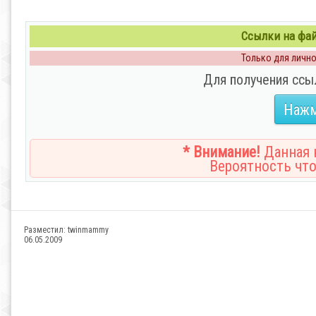
Ссылки на файл
Только для личног
Для получения ссы
Нажм
* Внимание!
Данная н
Вероятность что
Разместил:
twinmammy
06.05.2009