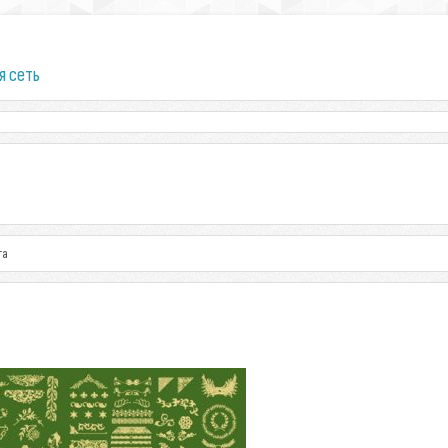
я сеть
та