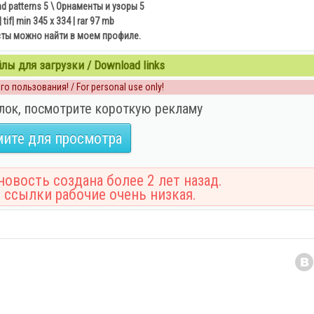
d patterns 5 \ Орнаменты и узоры 5
e| tif| min 345 x 334 | rar 97 mb
сты можно найти в моем профиле.
ы для загрузки / Download links
о пользования! / For personal use only!
лок, посмотрите короткую рекламу
ите для просмотра
овость создана более 2 лет назад.
 ссылки рабочие очень низкая.