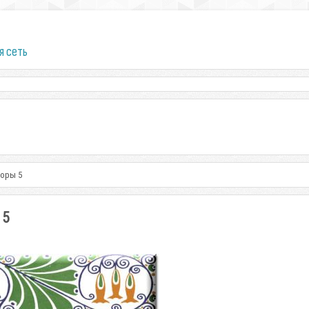
я сеть
зоры 5
 5