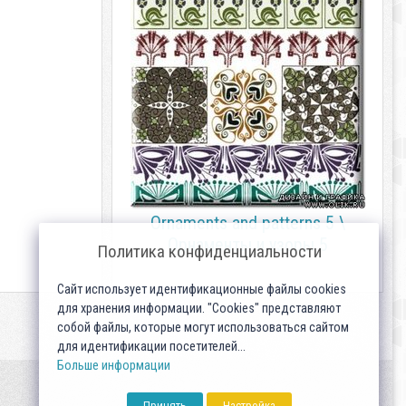
Ornaments and patterns 5 \
Орнаменты и узоры 5
Политика конфиденциальности
Сайт использует идентификационные файлы cookies
для хранения информации. "Cookies" представляют
собой файлы, которые могут использоваться сайтом
для идентификации посетителей...
Больше информации
Принять
Настройка