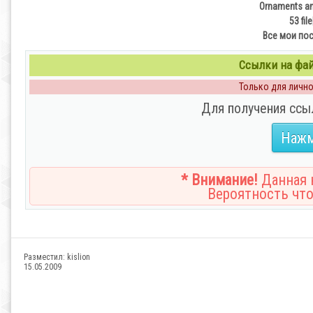
Ornaments an
53 fil
Все мои по
Ссылки на файл
Только для личног
Для получения ссы
Нажм
* Внимание!
Данная н
Вероятность что
Разместил:
kislion
15.05.2009