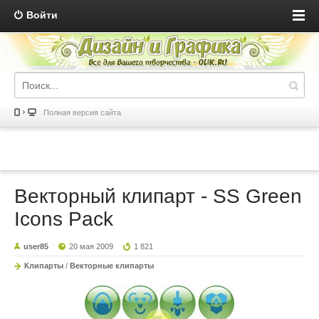
Войти
Полная версия сайта
Векторный клипарт - SS Green
Icons Pack
user85
20 мая 2009
1 821
Клипарты
/
Векторные клипарты