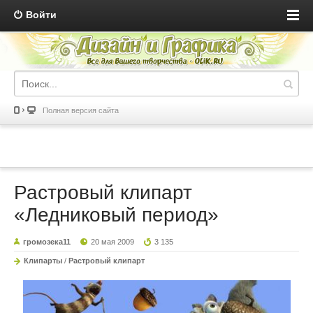
Войти
Полная версия сайта
Растровый клипарт
«Ледниковый период»
громозека11
20 мая 2009
3 135
Клипарты
/
Растровый клипарт