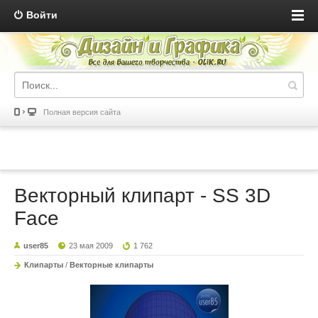
Войти
Полная версия сайта
Векторный клипарт - SS 3D
Face
user85
23 мая 2009
1 762
Клипарты
/
Векторные клипарты