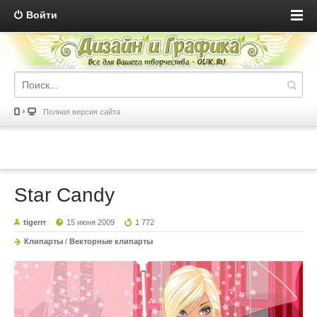
Войти
Полная версия сайта
Star Candy
tigerrr
15 июня 2009
1 772
Клипарты
/
Векторные клипарты