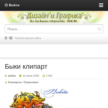
Войти
Полная версия сайта
Быки клипарт
ankita
15 июня 2009
2 681
Клипарты
/
Отрисовки