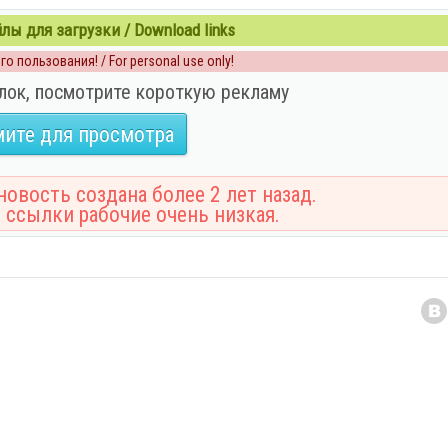
ы для загрузки / Download links
о пользования! / For personal use only!
лок, посмотрите короткую рекламу
ите для просмотра
овость создана более 2 лет назад.
 ссылки рабочие очень низкая.