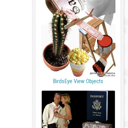
BirdsEye View Objects