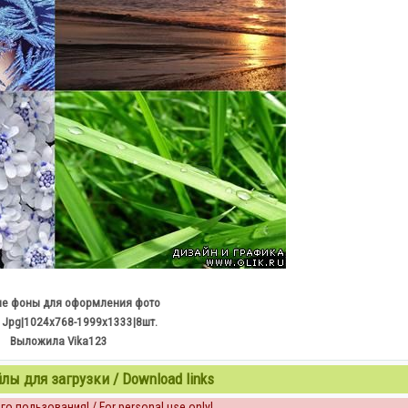
е фоны для оформления фото
Jpg|1024x768-1999x1333|8шт.
Выложила Vika123
ы для загрузки / Download links
о пользования! / For personal use only!