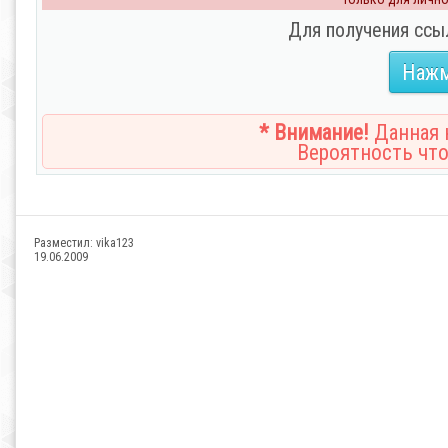
Для получения ссы
Нажм
* Внимание!
Данная н
Вероятность что
Разместил:
vika123
19.06.2009