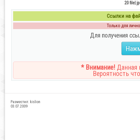
20 file| 
Ссылки на файл
Только для личног
Для получения ссы
Нажм
* Внимание!
Данная н
Вероятность что
Разместил:
kislion
03.07.2009