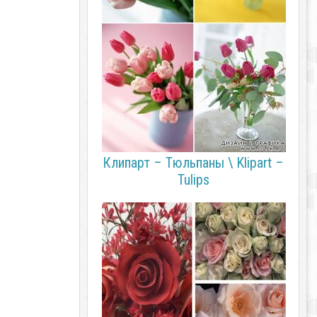
Клипарт – Тюльпаны \ Klipart –
Tulips