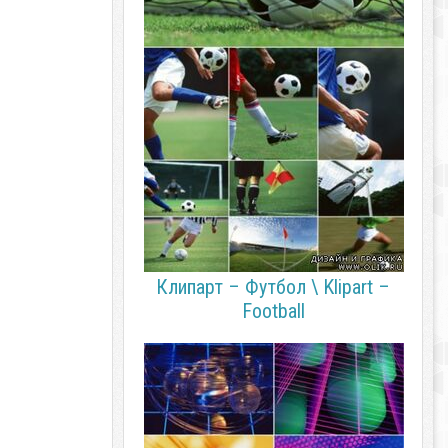
Клипарт – Футбол \ Klipart –
Football