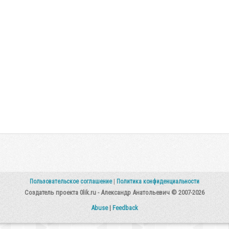
Пользовательское соглашение
|
Политика конфиденциальности
Создатель проекта 0lik.ru - Александр Анатольевич © 2007-2026
Abuse
|
Feedback