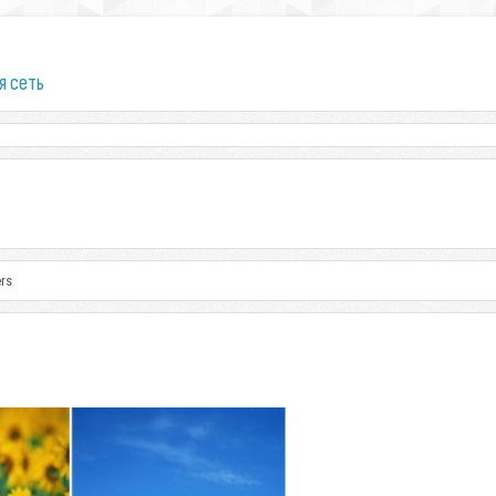
я сеть
rs