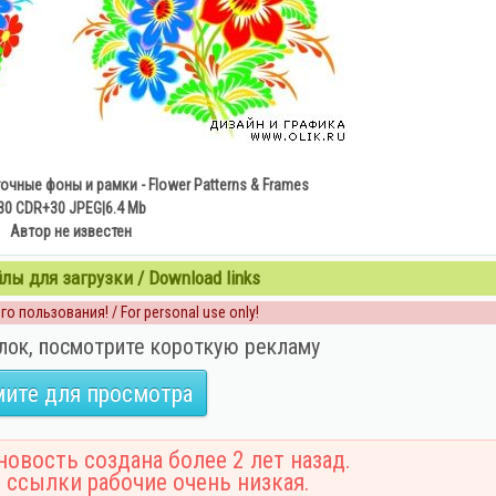
точные фоны и рамки
- Flower Patterns & Frames
30 CDR+30 JPEG|6.4 Mb
Автор не известен
ы для загрузки / Download links
о пользования! / For personal use only!
лок, посмотрите короткую рекламу
ите для просмотра
овость создана более 2 лет назад.
 ссылки рабочие очень низкая.