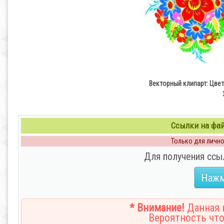
Векторный клипарт: Цве
Ссылки на файл
Только для личног
Для получения ссы
Нажм
* Внимание!
Данная н
Вероятность что