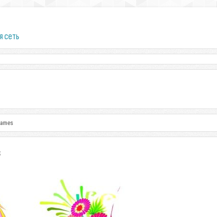
я сеть
rames
s