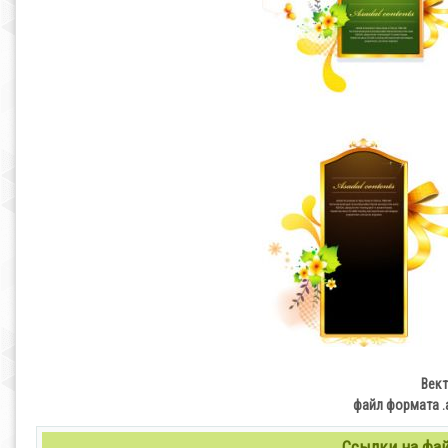
Вект
файл формата .ai
Ссылки на файл