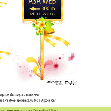
орные баннеры и вывески
 || Размер архива 2.43 Мб || Архив Rar
ы для загрузки / Download links