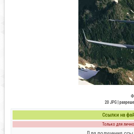
Ф
20 JPG | разреше
Ссылки на файл
Только для личног
Для получения ссы