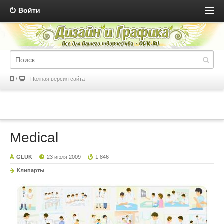
Войти
Полная версия сайта
Medical
GLUK
23 июля 2009
1 846
Клипарты