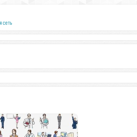
я сеть