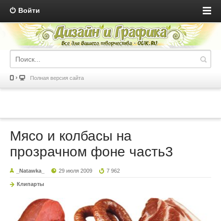
Войти
Полная версия сайта
Мясо и колбасы на
прозрачном фоне часть3
_Natawka_
29 июля 2009
7 962
Клипарты