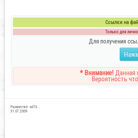
Ссылки на файл
Только для личног
Для получения ссы
Нажм
* Внимание!
Данная н
Вероятность что
Разместил:
xxl15
31.07.2009