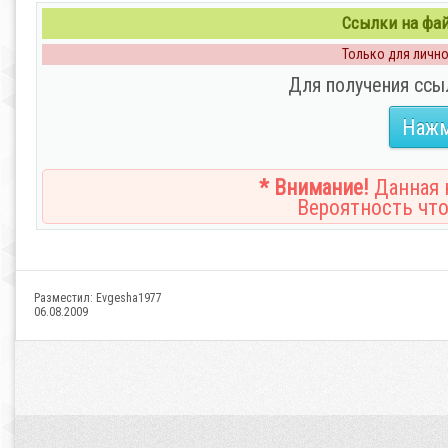
Ссылки на файл
Только для личног
Для получения ссы
Нажм
* Внимание!
Данная н
Вероятность что
Разместил:
Evgesha1977
06.08.2009