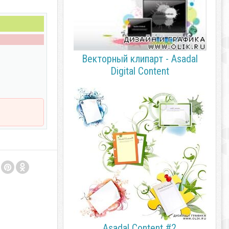
Векторный клипарт - Asadal
Digital Content
Asadal Content #2