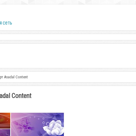
я сеть
т Asadal Content
dal Content