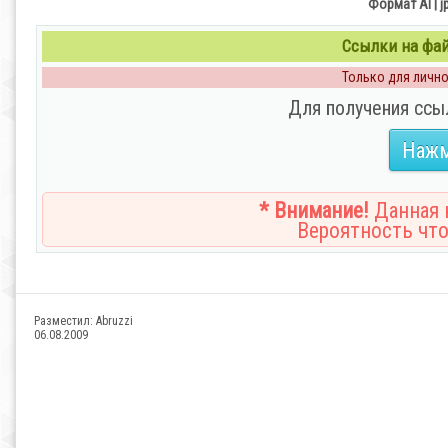
Формат AI | j
Ссылки на файл
Только для личног
Для получения ссы
Нажм
* Внимание!
Данная н
Вероятность что
Разместил:
Abruzzi
06.08.2009