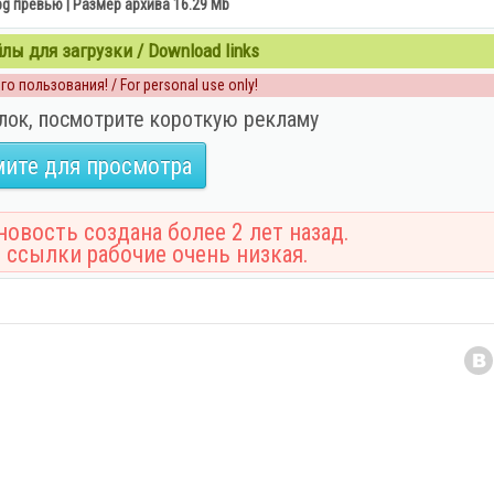
pg превью | Размер архива 16.29 Mb
ы для загрузки / Download links
о пользования! / For personal use only!
лок, посмотрите короткую рекламу
ите для просмотра
овость создана более 2 лет назад.
 ссылки рабочие очень низкая.