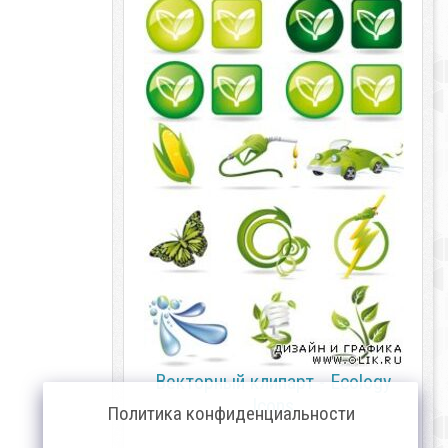
Векторный клипарт - Ecology
Icons
Политика конфиденциальности