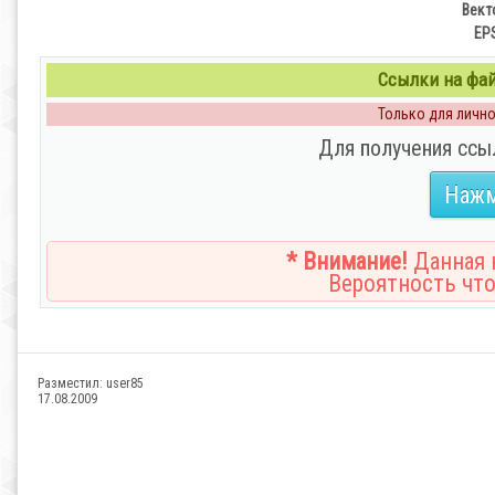
Вект
EPS
Ссылки на файл
Только для личног
Для получения ссы
Нажм
* Внимание!
Данная н
Вероятность что
Разместил:
user85
17.08.2009